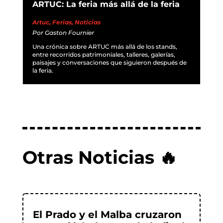
ARTUC: La feria más allá de la feria
Artuc
,
Ferias
,
Noticias
Por
Gaston Fournier
Una crónica sobre ARTUC más allá de los stands,
entre recorridos patrimoniales, talleres, galerías,
paisajes y conversaciones que siguieron después de
la feria.
Otras Noticias 🔥
El Prado y el Malba cruzaron