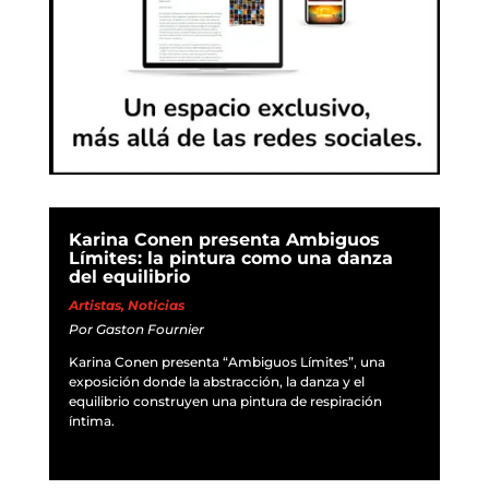
Karina Conen presenta Ambiguos
Límites: la pintura como una danza
del equilibrio
Artistas
,
Noticias
Por
Gaston Fournier
Karina Conen presenta “Ambiguos Límites”, una
exposición donde la abstracción, la danza y el
equilibrio construyen una pintura de respiración
íntima.