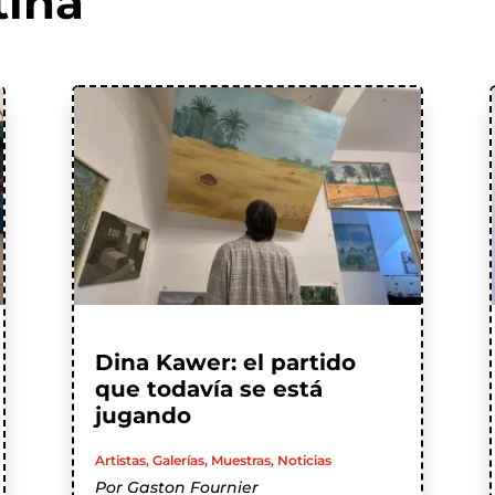
tina
Dina Kawer: el partido
que todavía se está
jugando
Artistas
,
Galerías
,
Muestras
,
Noticias
Por
Gaston Fournier