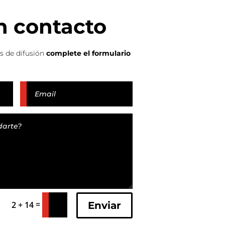
n contacto
es de difusión
complete el formulario
=
Enviar
2 + 14