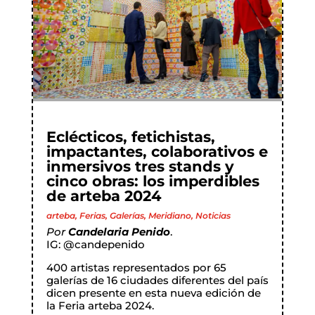
Eclécticos, fetichistas,
impactantes, colaborativos e
inmersivos tres stands y
cinco obras: los imperdibles
de arteba 2024
arteba
,
Ferias
,
Galerías
,
Meridiano
,
Noticias
Por
Candelaria Penido
.
IG:
@candepenido
400 artistas representados por 65
galerías de 16 ciudades diferentes del país
dicen presente en esta nueva edición de
la Feria arteba 2024.