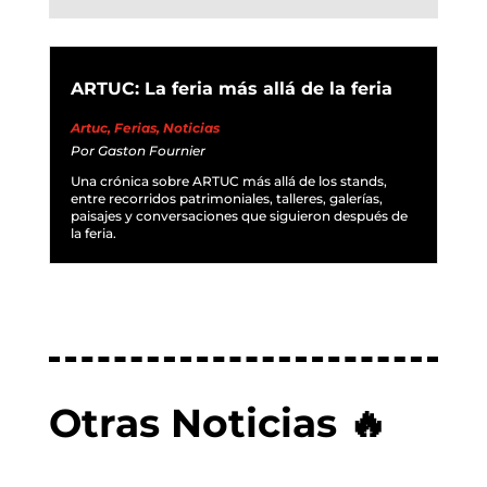
ARTUC: La feria más allá de la feria
Artuc
,
Ferias
,
Noticias
Por
Gaston Fournier
Una crónica sobre ARTUC más allá de los stands,
entre recorridos patrimoniales, talleres, galerías,
paisajes y conversaciones que siguieron después de
la feria.
Otras Noticias 🔥