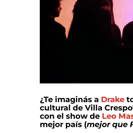
¿Te imaginás a
Drake
to
cultural de Villa Cresp
con el show de
Leo Mas
mejor país (
mejor que F