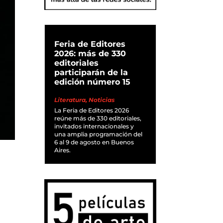
Feria de Editores
2026: más de 330
editoriales
participarán de la
edición número 15
Literatura
,
Noticias
La Feria de Editores 2026
reúne más de 330 editoriales,
invitados internacionales y
una amplia programación del
6 al 9 de agosto en Buenos
Aires.