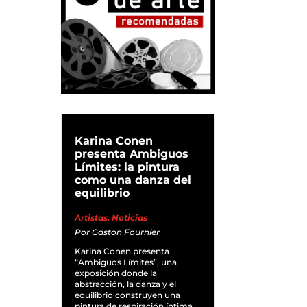
Karina Conen
presenta Ambiguos
Límites: la pintura
como una danza del
equilibrio
Artistas
,
Noticias
Por
Gaston Fournier
Karina Conen presenta
“Ambiguos Límites”, una
exposición donde la
abstracción, la danza y el
equilibrio construyen una
pintura de respiración íntima.