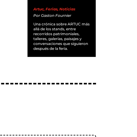
Artuc
,
Ferias
,
Noticias
Por
Gaston Fournier
Una crónica sobre ARTUC más
allá de los stands, entre
recorridos patrimoniales,
talleres, galerías, paisajes y
conversaciones que siguieron
después de la feria.