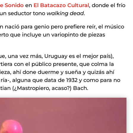
e Sonido
en
El Batacazo Cultural
, donde el frío
de un seductor tono
walking dead
.
 nació para genio pero prefiere reír, el músico
rto que incluye un variopinto de piezas
e, una vez más, Uruguay es el mejor país),
tiera con el público presente, que colma la
 pieza, ahí done duerme y sueña y quizás ahí
ía-, alguna que data de 1932 y como para no
tian (¿Mastropiero, acaso?) Bach.