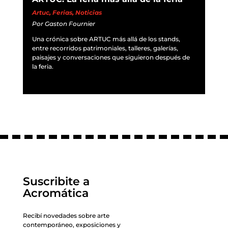
Artuc
,
Ferias
,
Noticias
Por
Gaston Fournier
Una crónica sobre ARTUC más allá de los stands,
entre recorridos patrimoniales, talleres, galerías,
paisajes y conversaciones que siguieron después de
la feria.
Suscribite a
Acromática
Recibí novedades sobre arte
contemporáneo, exposiciones y