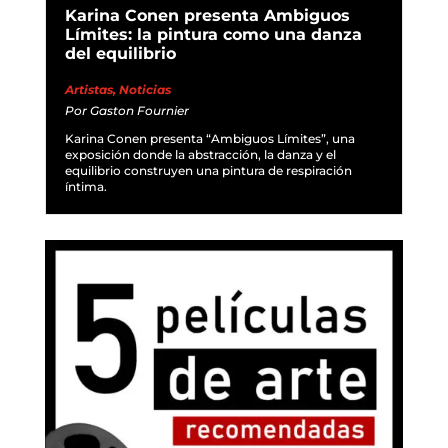
Karina Conen presenta Ambiguos
Límites: la pintura como una danza
del equilibrio
Artistas
,
Noticias
Por
Gaston Fournier
Karina Conen presenta “Ambiguos Límites”, una
exposición donde la abstracción, la danza y el
equilibrio construyen una pintura de respiración
íntima.