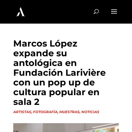
Marcos López
expande su
antológica en
Fundación Larivière
con un pop up de
cultura popular en
sala 2
ARTISTAS
,
FOTOGRAFÍA
,
MUESTRAS
,
NOTICIAS