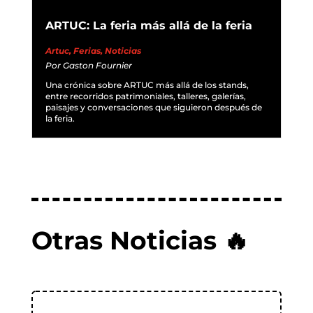
ARTUC: La feria más allá de la feria
Artuc
,
Ferias
,
Noticias
Por
Gaston Fournier
Una crónica sobre ARTUC más allá de los stands,
entre recorridos patrimoniales, talleres, galerías,
paisajes y conversaciones que siguieron después de
la feria.
Otras Noticias 🔥