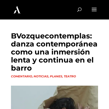
BVozquecontemplas:
danza contemporánea
como una inmersión
lenta y continua en el
barro
COMENTARIO
,
NOTICIAS
,
PLANES
,
TEATRO