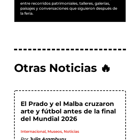
entre recorridos patrimoniales, talleres, galerías,
paisajes y conversaciones que siguieron después de
la feria.
Otras Noticias 🔥
El Prado y el Malba cruzaron
arte y fútbol antes de la final
del Mundial 2026
Internacional
,
Museos
,
Noticias
Por
Julia Aramburu