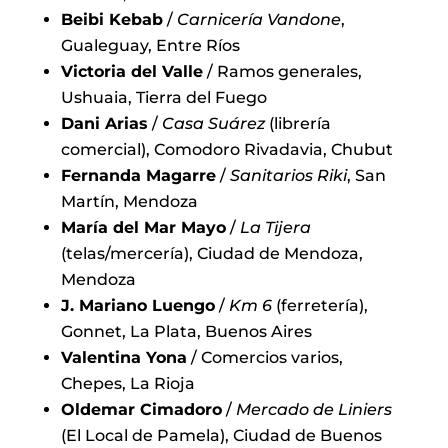
Beibi Kebab
/
Carnicería Vandone
,
Gualeguay, Entre Ríos
Victoria del Valle
/ Ramos generales,
Ushuaia, Tierra del Fuego
Dani Arias
/
Casa Suárez
(librería
comercial), Comodoro Rivadavia, Chubut
Fernanda Magarre
/
Sanitarios Riki
, San
Martín, Mendoza
María del Mar Mayo
/
La Tijera
(telas/mercería), Ciudad de Mendoza,
Mendoza
J. Mariano Luengo
/
Km 6
(ferretería),
Gonnet, La Plata, Buenos Aires
Valentina Yona
/ Comercios varios,
Chepes, La Rioja
Oldemar Cimadoro
/
Mercado de Liniers
(El Local de Pamela), Ciudad de Buenos