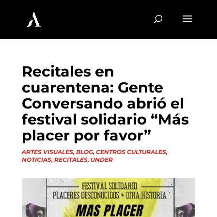
Recitales en
cuarentena: Gente
Conversando abrió el
festival solidario “Más
placer por favor”
ARTES VISUALES
,
BLOG
,
CENTROS CULTURALES
,
NOTICIAS
,
RECITALES
,
UNDER