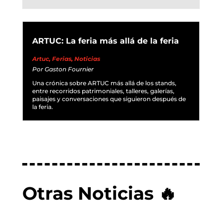
ARTUC: La feria más allá de la feria
Artuc
,
Ferias
,
Noticias
Por
Gaston Fournier
Una crónica sobre ARTUC más allá de los stands,
entre recorridos patrimoniales, talleres, galerías,
paisajes y conversaciones que siguieron después de
la feria.
Otras Noticias 🔥