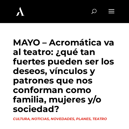
MAYO – Acromática va
al teatro: ¿qué tan
fuertes pueden ser los
deseos, vínculos y
patrones que nos
conforman como
familia, mujeres y/o
sociedad?
CULTURA
,
NOTICIAS
,
NOVEDADES
,
PLANES
,
TEATRO