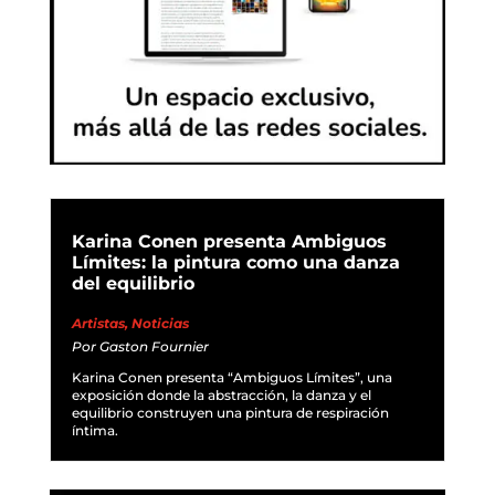
Karina Conen presenta Ambiguos
Límites: la pintura como una danza
del equilibrio
Artistas
,
Noticias
Por
Gaston Fournier
Karina Conen presenta “Ambiguos Límites”, una
exposición donde la abstracción, la danza y el
equilibrio construyen una pintura de respiración
íntima.