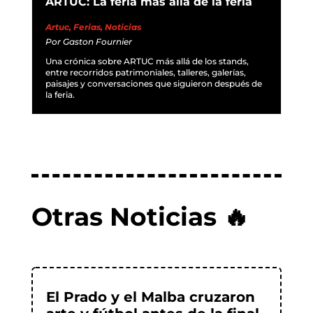
ARTUC: La feria más allá de la feria
Artuc
,
Ferias
,
Noticias
Por
Gaston Fournier
Una crónica sobre ARTUC más allá de los stands,
entre recorridos patrimoniales, talleres, galerías,
paisajes y conversaciones que siguieron después de
la feria.
Otras Noticias 🔥
El Prado y el Malba cruzaron