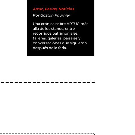
Artuc
,
Ferias
,
Noticias
Por
Gaston Fournier
Una crónica sobre ARTUC más
allá de los stands, entre
recorridos patrimoniales,
talleres, galerías, paisajes y
conversaciones que siguieron
después de la feria.