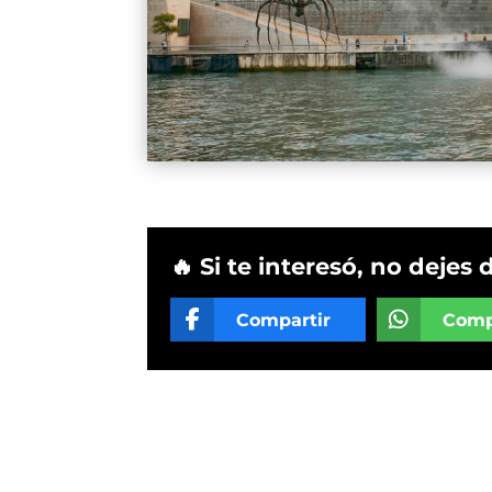
🔥 Si te interesó, no dejes 
Compartir
Comp