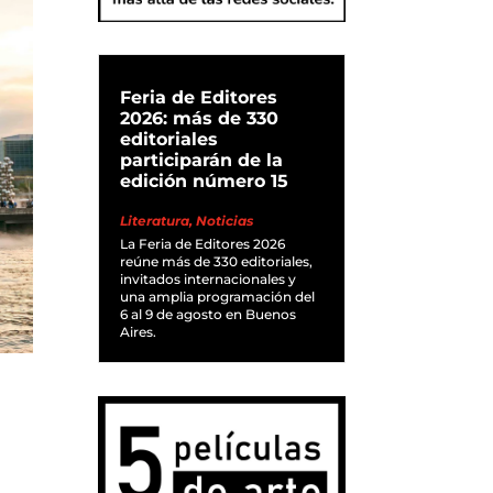
Feria de Editores
2026: más de 330
editoriales
participarán de la
edición número 15
Literatura
,
Noticias
La Feria de Editores 2026
reúne más de 330 editoriales,
invitados internacionales y
una amplia programación del
6 al 9 de agosto en Buenos
Aires.