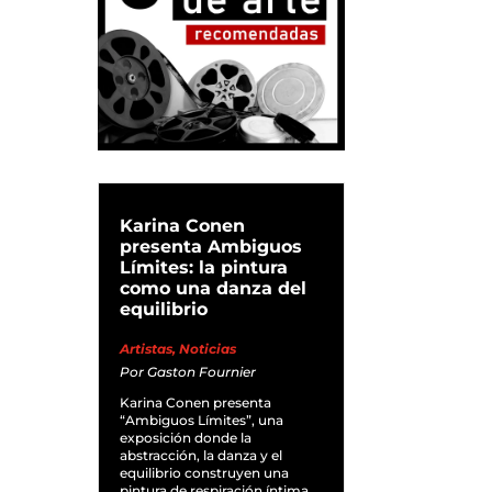
Karina Conen
presenta Ambiguos
Límites: la pintura
como una danza del
equilibrio
Artistas
,
Noticias
Por
Gaston Fournier
Karina Conen presenta
“Ambiguos Límites”, una
exposición donde la
abstracción, la danza y el
equilibrio construyen una
pintura de respiración íntima.