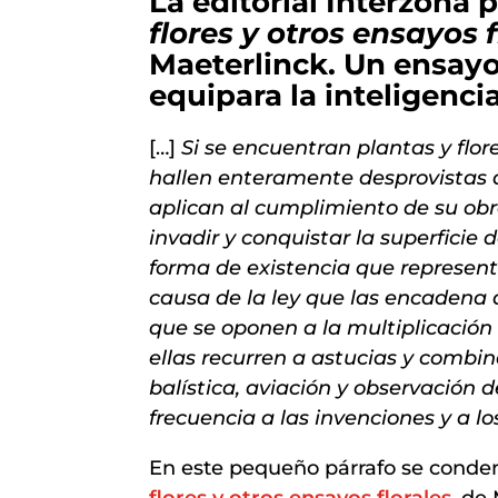
La editorial Interzona 
flores y otros ensayos f
Maeterlinck. Un ensay
equipara la inteligenc
[…]
Si se encuentran plantas y flor
hallen enteramente desprovistas d
aplican al cumplimiento de su obr
invadir y conquistar la superficie d
forma de existencia que representa
causa de la ley que las encadena 
que se oponen a la multiplicación 
ellas recurren a astucias y combi
balística, aviación y observación d
frecuencia a las invenciones y a 
En este pequeño párrafo se conden
flores y otros ensayos florales
, de