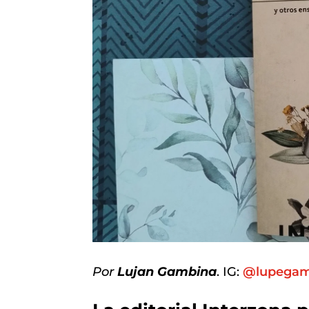
Por
Lujan Gambina
. IG:
@lupeg
am