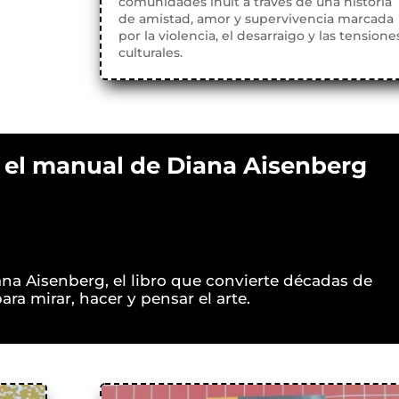
comunidades inuit a través de una historia
de amistad, amor y supervivencia marcada
por la violencia, el desarraigo y las tensione
culturales.
 el manual de Diana Aisenberg
na Aisenberg, el libro que convierte décadas de
para mirar, hacer y pensar el arte.