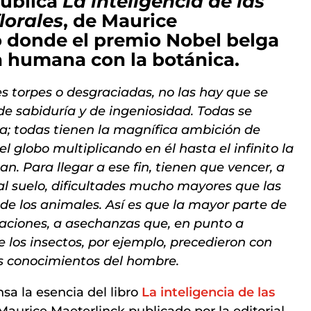
publica
La inteligencia de las
lorales
, de Maurice
o donde el premio Nobel belga
ia humana con la botánica.
es torpes o desgraciadas, no las hay que se
e sabiduría y de ingeniosidad. Todas se
a; todas tienen la magnífica ambición de
el globo multiplicando en él hasta el infinito la
n. Para llegar a ese fin, tienen que vencer, a
al suelo, dificultades mucho mayores que las
de los animales. Así es que la mayor parte de
naciones, a asechanzas que, en punto a
e los insectos, por ejemplo, precedieron con
los conocimientos del hombre.
sa la esencia del libro
La inteligencia de las
 Maurice Maeterlinck publicado por la editorial