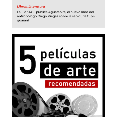
Libros
,
Literatura
La Flor Azul publica Aguarapire, el nuevo libro del
antropólogo Diego Viegas sobre la sabiduría tupí-
guaraní.