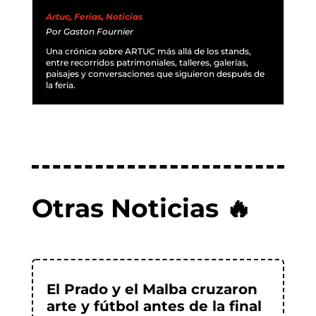
Artuc
,
Ferias
,
Noticias
Por
Gaston Fournier
Una crónica sobre ARTUC más allá de los stands,
entre recorridos patrimoniales, talleres, galerías,
paisajes y conversaciones que siguieron después de
la feria.
Otras Noticias 🔥
El Prado y el Malba cruzaron
arte y fútbol antes de la final