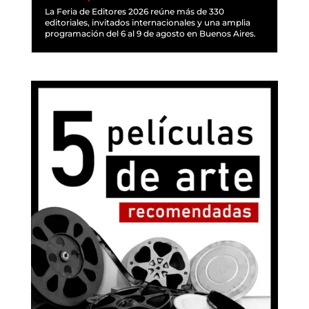
La Feria de Editores 2026 reúne más de 330
editoriales, invitados internacionales y una amplia
programación del 6 al 9 de agosto en Buenos Aires.