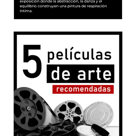
exposición donde la abstracción, la danza y el
equilibrio construyen una pintura de respiración
íntima.