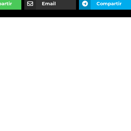
artir
Email
Compartir