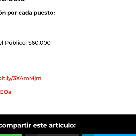
ón por cada puesto:
el Público: $60.000
/bit.ly/3XAmMjm
vUEOa
compartir este artículo: