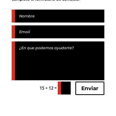
=
Enviar
15 + 12