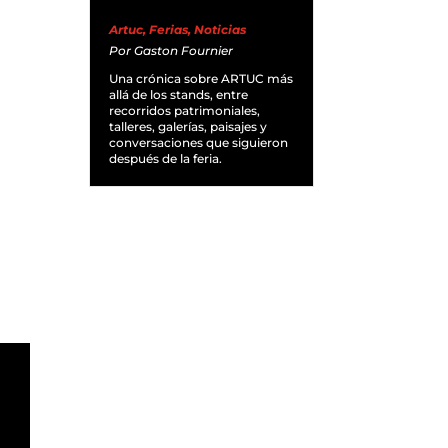
Artuc
,
Ferias
,
Noticias
Por
Gaston Fournier
Una crónica sobre ARTUC más
allá de los stands, entre
recorridos patrimoniales,
talleres, galerías, paisajes y
conversaciones que siguieron
después de la feria.