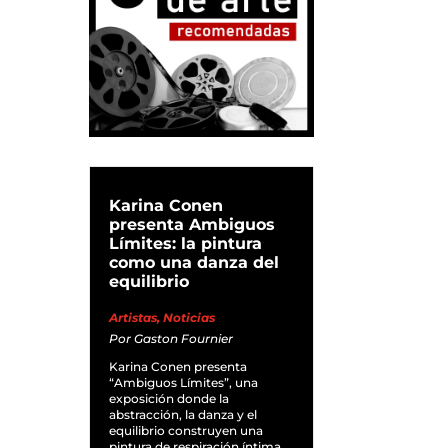
Karina Conen
presenta Ambiguos
Límites: la pintura
como una danza del
equilibrio
Artistas
,
Noticias
Por
Gaston Fournier
Karina Conen presenta
“Ambiguos Límites”, una
exposición donde la
abstracción, la danza y el
equilibrio construyen una
pintura de respiración íntima.