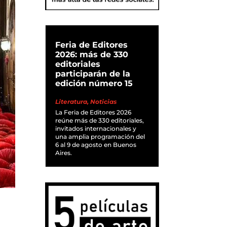
Feria de Editores
2026: más de 330
editoriales
participarán de la
edición número 15
Literatura
,
Noticias
La Feria de Editores 2026
reúne más de 330 editoriales,
invitados internacionales y
una amplia programación del
6 al 9 de agosto en Buenos
Aires.