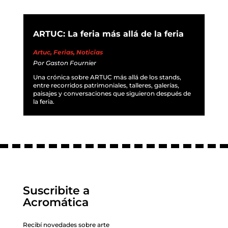
ARTUC: La feria más allá de la feria
Artuc
,
Ferias
,
Noticias
Por
Gaston Fournier
Una crónica sobre ARTUC más allá de los stands,
entre recorridos patrimoniales, talleres, galerías,
paisajes y conversaciones que siguieron después de
la feria.
Suscribite a
Acromática
Recibí novedades sobre arte