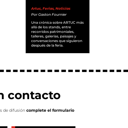
Artuc
,
Ferias
,
Noticias
Por
Gaston Fournier
Una crónica sobre ARTUC más
allá de los stands, entre
recorridos patrimoniales,
talleres, galerías, paisajes y
conversaciones que siguieron
después de la feria.
n contacto
es de difusión
complete el formulario