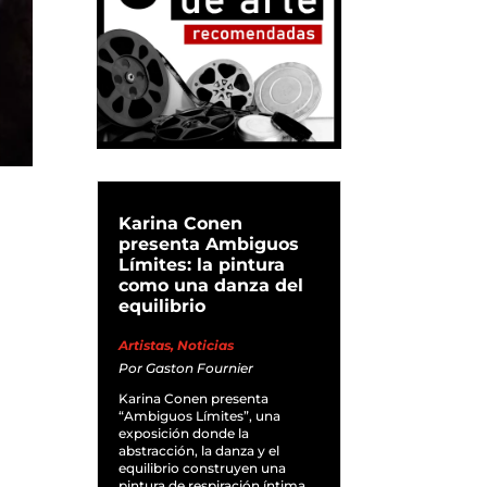
Karina Conen
presenta Ambiguos
Límites: la pintura
como una danza del
equilibrio
Artistas
,
Noticias
Por
Gaston Fournier
Karina Conen presenta
“Ambiguos Límites”, una
exposición donde la
abstracción, la danza y el
equilibrio construyen una
pintura de respiración íntima.