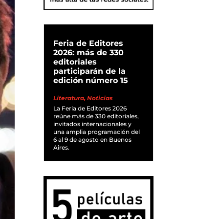
Feria de Editores
2026: más de 330
editoriales
participarán de la
edición número 15
Literatura
,
Noticias
La Feria de Editores 2026
reúne más de 330 editoriales,
invitados internacionales y
una amplia programación del
6 al 9 de agosto en Buenos
Aires.