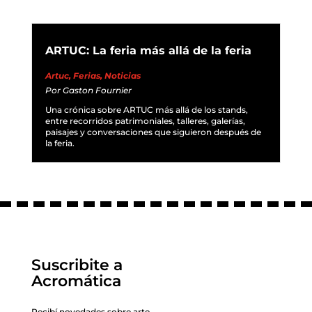
ARTUC: La feria más allá de la feria
Artuc
,
Ferias
,
Noticias
Por
Gaston Fournier
Una crónica sobre ARTUC más allá de los stands,
entre recorridos patrimoniales, talleres, galerías,
paisajes y conversaciones que siguieron después de
la feria.
Suscribite a
Acromática
Recibí novedades sobre arte