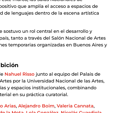
ositivo que amplía el acceso a espacios de
d de lenguajes dentro de la escena artística
e sostuvo un rol central en el desarrollo y
 país, tanto a través del Salón Nacional de Artes
nes temporarias organizadas en Buenos Aires y
ibición
de
Nahuel Risso
junto al equipo del Palais de
Artes por la Universidad Nacional de las Artes,
rías y espacios institucionales, combinando
erial en su práctica curatorial.
o Arias
,
Alejandro Boim
,
Valeria Cannata
,
 de la Mota
,
Lola González
,
Nicolás Guardiola
,