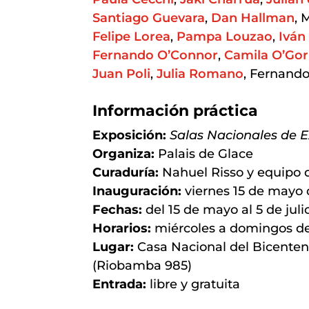
Santiago Guevara
,
Dan Hallman
, 
Felipe Lorea
,
Pampa Louzao
,
Iván
Fernando O’Connor
,
Camila O’Go
Juan Poli
,
Julia Romano
, Fernand
Información práctica
Exposición:
Salas Nacionales de E
Organiza:
Palais de Glace
Curaduría:
Nahuel Risso y equipo d
Inauguración:
viernes 15 de mayo d
Fechas:
del 15 de mayo al 5 de juli
Horarios:
miércoles a domingos de
Lugar:
Casa Nacional del Bicente
(Riobamba 985)
Entrada:
libre y gratuita