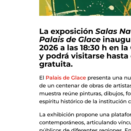
La exposición
Salas Na
Palais de Glace
inaugur
2026 a las 18:30 h en l
y podrá visitarse hasta 
gratuita.
El
Palais de Glace
presenta una nu
de un centenar de obras de artistas
muestra reúne pinturas, dibujos, fot
espíritu histórico de la institución
La exhibición propone una plataform
contemporáneos, articulando víncul
públicos de diferentes regiones. E