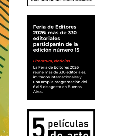
Feria de Editores
2026: más de 330
editoriales
participarán de la
edición número 15
Literatura
,
Noticias
La Feria de Editores 2026
reúne más de 330 editoriales,
invitados internacionales y
una amplia programación del
6 al 9 de agosto en Buenos
Aires.