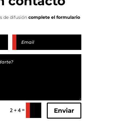
n contacto
es de difusión
complete el formulario
=
Enviar
2 + 4