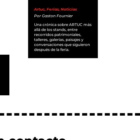
Artuc
,
Ferias
,
Noticias
Por
Gaston Fournier
Una crónica sobre ARTUC más
allá de los stands, entre
recorridos patrimoniales,
talleres, galerías, paisajes y
conversaciones que siguieron
después de la feria.