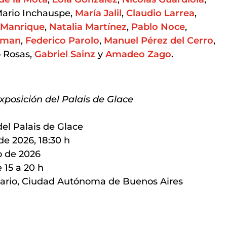
Mario Inchauspe,
María Jalil
,
Claudio Larrea
,
 Manrique
,
Natalia Martínez
,
Pablo Noce
,
rman
,
Federico Parolo
,
Manuel Pérez del Cerro
,
o Rosas,
Gabriel Sainz
y
Amadeo Zago
.
xposición del Palais de Glace
el Palais de Glace
e 2026, 18:30 h
o de 2026
 15 a 20 h
nario, Ciudad Autónoma de Buenos Aires