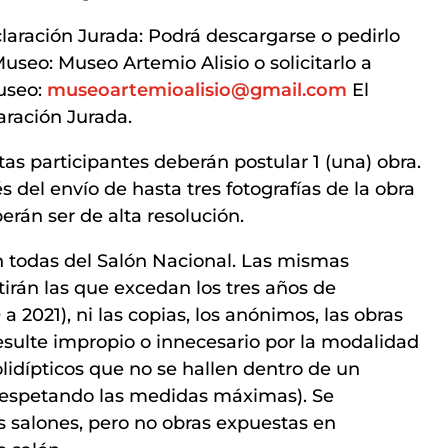
claración Jurada: Podrá descargarse o pedirlo
seo: Museo Artemio Alisio o solicitarlo a
Museo:
museoartemioalisio@gmail.com
El
aración Jurada.
stas participantes deberán postular 1 (una) obra.
s del envío de hasta tres fotografías de la obra
rán ser de alta resolución.
n todas del Salón Nacional. Las mismas
tirán las que excedan los tres años de
a 2021), ni las copias, los anónimos, las obras
esulte impropio o innecesario por la modalidad
 polidípticos que no se hallen dentro de un
respetando las medidas máximas). Se
s salones, pero no obras expuestas en