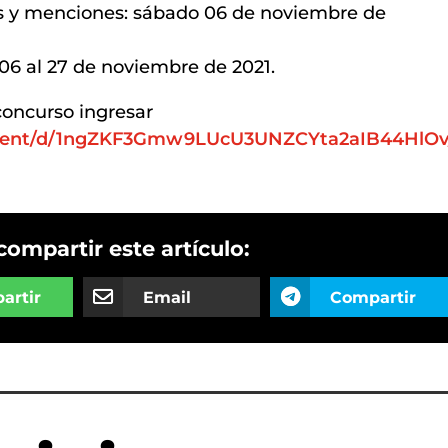
s y menciones: sábado 06 de noviembre de
06 al 27 de noviembre de 2021.
concurso ingresar
ument/d/1ngZKF3Gmw9LUcU3UNZCYta2aIB44HlOv
compartir este artículo:
artir
Email
Compartir