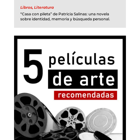
Libros
,
Literatura
“Casa con pileta” de Patricia Salinas: una novela
sobre identidad, memoria y búsqueda personal.