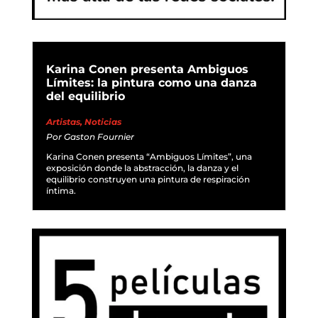
Karina Conen presenta Ambiguos
Límites: la pintura como una danza
del equilibrio
Artistas
,
Noticias
Por
Gaston Fournier
Karina Conen presenta “Ambiguos Límites”, una
exposición donde la abstracción, la danza y el
equilibrio construyen una pintura de respiración
íntima.