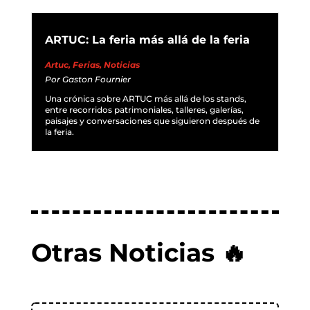
ARTUC: La feria más allá de la feria
Artuc
,
Ferias
,
Noticias
Por
Gaston Fournier
Una crónica sobre ARTUC más allá de los stands,
entre recorridos patrimoniales, talleres, galerías,
paisajes y conversaciones que siguieron después de
la feria.
Otras Noticias 🔥