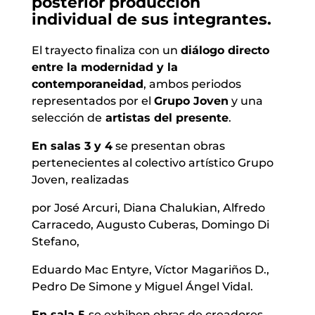
posterior producción
individual de sus integrantes.
El trayecto finaliza con un
diálogo directo
entre la modernidad y la
contemporaneidad
, ambos periodos
representados por el
Grupo Joven
y una
selección de
artistas del presente
.
En salas 3 y 4
se presentan obras
pertenecientes al colectivo artístico Grupo
Joven, realizadas
por José Arcuri, Diana Chalukian, Alfredo
Carracedo, Augusto Cuberas, Domingo Di
Stefano,
Eduardo Mac Entyre, Víctor Magariños D.,
Pedro De Simone y Miguel Ángel Vidal.
En sala 5
se exhiben obras de creadores