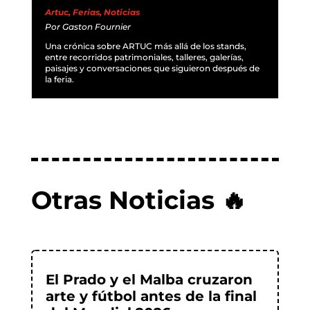
Artuc
,
Ferias
,
Noticias
Por
Gaston Fournier
Una crónica sobre ARTUC más allá de los stands,
entre recorridos patrimoniales, talleres, galerías,
paisajes y conversaciones que siguieron después de
la feria.
Otras Noticias 🔥
El Prado y el Malba cruzaron
arte y fútbol antes de la final