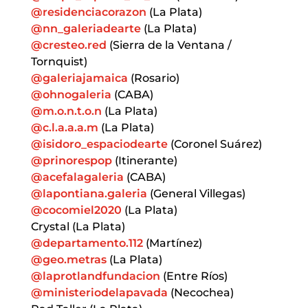
@residenciacorazon
(La Plata)
@nn_galeriadearte
(La Plata)
@cresteo.red
(Sierra de la Ventana /
Tornquist)
@galeriajamaica
(Rosario)
@ohnogaleria
(CABA)
@m.o.n.t.o.n
(La Plata)
@c.l.a.a.a.m
(La Plata)
@isidoro_espaciodearte
(Coronel Suárez)
@prinorespop
(Itinerante)
@acefalagaleria
(CABA)
@lapontiana.galeria
(General Villegas)
@cocomiel2020
(La Plata)
Crystal (La Plata)
@departamento.112
(Martínez)
@geo.metras
(La Plata)
@laprotlandfundacion
(Entre Ríos)
@ministeriodelapavada
(Necochea)