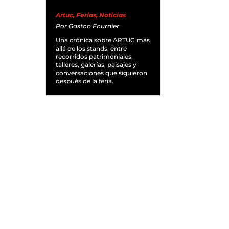
Artuc
,
Ferias
,
Noticias
Por
Gaston Fournier
Una crónica sobre ARTUC más
allá de los stands, entre
recorridos patrimoniales,
talleres, galerías, paisajes y
conversaciones que siguieron
después de la feria.