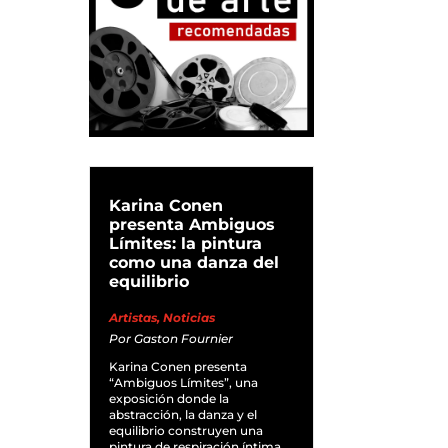
Karina Conen
presenta Ambiguos
Límites: la pintura
como una danza del
equilibrio
Artistas
,
Noticias
Por
Gaston Fournier
Karina Conen presenta
“Ambiguos Límites”, una
exposición donde la
abstracción, la danza y el
equilibrio construyen una
pintura de respiración íntima.