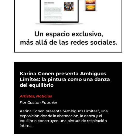
Karina Conen presenta Ambiguos
Límites: la pintura como una danza
del equilibrio
Artistas
,
Noticias
Por
Gaston Fournier
Karina Conen presenta “Ambiguos Límites”, una
exposición donde la abstracción, la danza y el
equilibrio construyen una pintura de respiración
íntima.