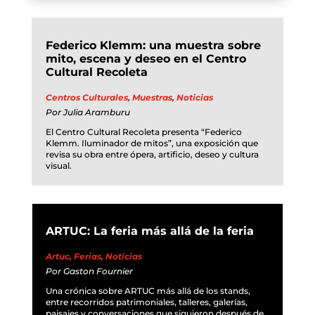
Federico Klemm: una muestra sobre
mito, escena y deseo en el Centro
Cultural Recoleta
Centros Culturales
,
Muestras
,
Noticias
Por
Julia Aramburu
El Centro Cultural Recoleta presenta “Federico
Klemm. Iluminador de mitos”, una exposición que
revisa su obra entre ópera, artificio, deseo y cultura
visual.
ARTUC: La feria más allá de la feria
Artuc
,
Ferias
,
Noticias
Por
Gaston Fournier
Una crónica sobre ARTUC más allá de los stands,
entre recorridos patrimoniales, talleres, galerías,
paisajes y conversaciones que siguieron después de