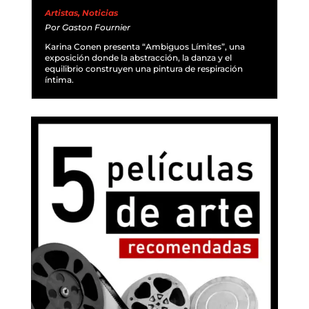
Artistas
,
Noticias
Por
Gaston Fournier
Karina Conen presenta “Ambiguos Límites”, una
exposición donde la abstracción, la danza y el
equilibrio construyen una pintura de respiración
íntima.