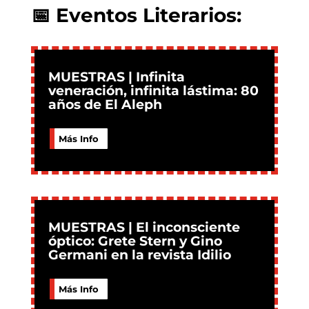
📅 Eventos Literarios:
MUESTRAS | Infinita
veneración, infinita lástima: 80
años de El Aleph
Más Info
MUESTRAS | El inconsciente
óptico: Grete Stern y Gino
Germani en la revista Idilio
Más Info