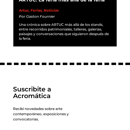
Artuc
,
Ferias
,
Noticias
Por
Gaston Fournier
Una crónica sobre ARTUC más allá de los stands,
entre recorridos patrimoniales, talleres, galerías,
paisajes y conversaciones que siguieron después de
la feria.
Suscribite a
Acromática
Recibí novedades sobre arte
contemporáneo, exposiciones y
convocatorias.