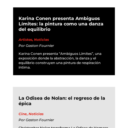
Karina Conen presenta Ambiguos
Límites: la pintura como una danza
del equilibrio
Artistas
,
Noticias
Por
Gaston Fournier
Karina Conen presenta “Ambiguos Límites”, una
exposición donde la abstracción, la danza y el
equilibrio construyen una pintura de respiración
íntima.
La Odisea de Nolan: el regreso de la
épica
Cine
,
Noticias
Por
Gaston Fournier
Christopher Nolan transforma La Odisea de Homero