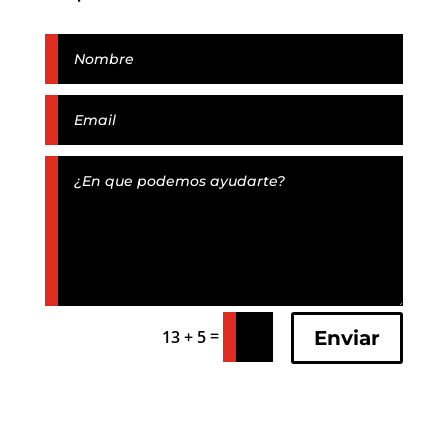
=
Enviar
13 + 5