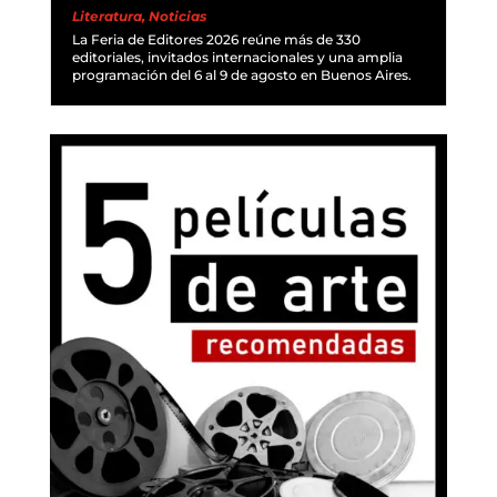
Literatura
,
Noticias
La Feria de Editores 2026 reúne más de 330
editoriales, invitados internacionales y una amplia
programación del 6 al 9 de agosto en Buenos Aires.