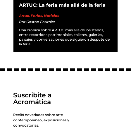
ARTUC: La feria más allá de la feria
Artuc
,
Ferias
,
Noticias
Por
Gaston Fournier
Una crónica sobre ARTUC más allá de los stands,
entre recorridos patrimoniales, talleres, galerías,
paisajes y conversaciones que siguieron después de
la feria.
Suscribite a
Acromática
Recibí novedades sobre arte
contemporáneo, exposiciones y
convocatorias.