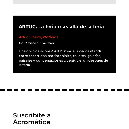
ARTUC: La feria más allá de la feria
Artuc
,
Ferias
,
Noticias
Por
Gaston Fournier
Una crónica sobre ARTUC más allá de los stands,
entre recorridos patrimoniales, talleres, galerías,
paisajes y conversaciones que siguieron después de
la feria.
Suscribite a
Acromática