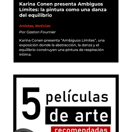
Karina Conen presenta Ambiguos
Límites: la pintura como una danza
del equilibrio
Artistas
,
Noticias
Por
Gaston Fournier
Karina Conen presenta “Ambiguos Límites”, una
exposición donde la abstracción, la danza y el
equilibrio construyen una pintura de respiración
íntima.