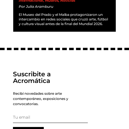
Internacional
,
Museos
,
Noticias
Por
Julia Aramburu
El Museo del Prado y el Malba protagonizaron un
intercambio en redes sociales que cruzó arte, fútbol
y cultura visual antes de la final del Mundial 2026.
Suscribite a
Acromática
Recibí novedades sobre arte
contemporáneo, exposiciones y
convocatorias.